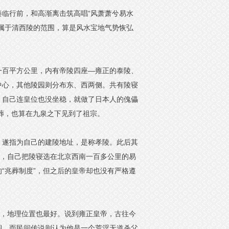
临行前，和高渐离击筑高唱“风萧萧兮易水
属于清西陵的范围，算是风水宝地气势恢弘
一百平方公里，内有帝陵四座—雍正的泰陵、
中心，其他陵园则分布东、西两侧。共有陵寝
。自己连皇位也没坐稳，就做了日本人的傀儡
葬，也算在九泉之下见到了祖宗。
，遂指为自己的建陵地址，是称孝陵。此后其
了，自己把陵寝选在北京西南一百多公里的易
“兆葬制度”，但之后的皇帝却也没有严格遵
。
伟，地理位置也最好。说到雍正皇帝，古往今
期，而民间传说则认为他是一个荒淫无道杀父