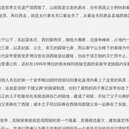
就是世界文化遗产清西陵了。山前面是古老的易水，当年燕国义士荆轲刺秦
在这里。再往西走，就是太行著名关口紫金关了，从紫金关到易县县城西都
永宁山下，东起梁各庄、西到紫荆关，南抵大雁桥，北接奇峰岭，占地约
陵三座，以及妃嫔、公主、亲王的园寝七座，而以泰宁山主峰下的泰陵为
末代皇帝爱新觉罗博仪曾在清西陵选址建陵，但由于清王朝的灭亡而中止
普通公民，还好在1995年博仪的骨灰移到崇陵北面的皇家华龙陵园内安
清朝入关后的第一个皇帝顺治因狩猎游玩到遵化县境内看上了这里的风景
，这就是清朝“子随父葬”的陵寝制度。但到了康熙的四子雍正皇帝却改
正的儿子乾隆却在东陵选择自己的陵地，建成了裕陵，开始了父子分葬的
随父亲葬在了西陵；咸丰之子同治应葬在西陵却跟随父亲一起葬在了东陵
正皇帝，其陵寝泰陵就是清西陵的第一个陵墓，其规模也最大，建筑最宏
法不一。学者们普遍认为雍正皇帝统治期间是一个承前启后的历史过渡时