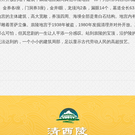
各l座，门洞券3座)，金井l眼，龙须沟2条，漏眼14个，墓道全长63.19米
地宫的主体建筑，高大宽敞，券顶四周、海墁全部是青白石结构。地宫内
雕着菩萨立像。祟陵地宫于1938年被盗，1980年发掘清理并对外开放
那么可怕，但其悲剧的一生让人平添一分感叹。站到祟陵的宝顶，沿护陵
无法达到的，一个小小的建筑局部，足以显示古代劳动人民的高超技艺。