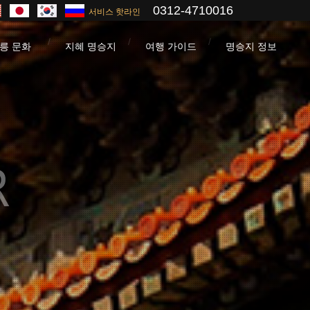
0312-4710016
서비스 핫라인
릉 문화
지혜 명승지
여행 가이드
명승지 정보