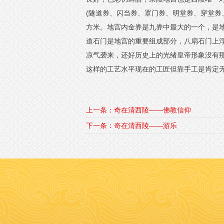
(隧道券、闪当券、罩门券、明堂券、穿堂券、金券
方米。地宫内金券是九券中最大的一个，是
道石门是地宫的重要组成部分，八扇石门上浮
凉气袭来，还好历史上的光绪皇帝形象没有
这样的工艺水平现在的工匠但靠手工是肯定
上一条：奇在清西陵——佛教信仰
下一条：奇在清西陵——游乐