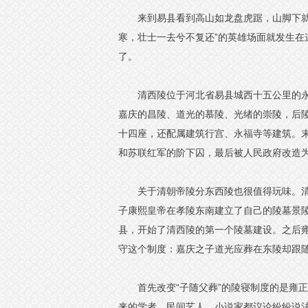
来到易县看到高山如龙盘虎踞，山脚下
寒，壮士一去兮不复还”的英雄场面就发生
了。
清西陵位于河北省易县城西十五公里的
嘉庆的昌陵、道光的慕陵、光绪的崇陵，后
十四座，还配属建筑行宫、永福寺等建筑。
和苏联红军的阶下囚，最后被人民政府改造为
关于清朝帝陵分东西陵也很值得玩味。
子康熙皇帝在孝陵东南建立了自己的陵墓景陵
县，开始了清西陵的第一个陵墓建设。之后雍
守这个制度：嘉庆之子道光应葬在东陵却跟
首先改变“子随父葬”的陵寝制度的是雍
来的学者、民间艺人、小说家都议论纷纷说