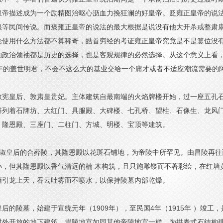
帝描述成为一个励精图治呕心沥血力挽狂澜的好皇帝。贬雍正皇帝的说法
娘等民间传说。而褒雍正皇帝的说法的最大根据是说没有他大开杀戒整肃康
论使用什么方法都不算稀奇，皓首穷经的考证雍正皇帝究竟是不是篡位没
的政治领袖都是历史的选择，也是客观规律的必然选择。从这个意义上看
年的盖世明君，不会不这么大的基业交给一个庸才或者不适应潮流需要的
宪皇后、敦肃皇贵妃。主体建筑自最南端的火焰牌楼开始，过一座五孔石拱桥
排列着石牌坊、大红门、具服殿、大碑楼、七孔桥、望柱、石像生、龙风
、隆恩殿、三座门、二柱门、方城、明楼、宝顶等建筑。
孝淑皇后的合葬陵，其隆恩殿以花斑石铺地，为帝陵中所罕见。由昌陵再往
小，但其隆恩殿以香气清远的楠 木构筑，且只施雕镂而不著彩绘，在红墙
藉引龙上天，吞云吐雾而不喷水，以保持陵墓内部乾燥。
后的陵墓，始建于宣统元年（1909年），至民国4年（1915年 ）竣
外开放的地下建筑，祟陵地宫如同其他帝陵地宫一样，为拱券式石结构建