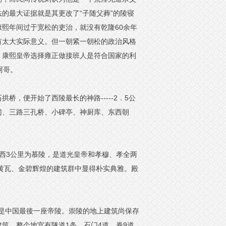
的最大证据就是其更改了“子随父葬”的陵寝
熙年间过于宽松的吏治，就没有乾隆60余年
有太大实际意义。但一朝紧一朝松的政治风格
，康熙皇帝选择雍正做接班人是符合国家的利
阿哥。
，便开始了西陵最长的神路-----2．5公
门、三路三孔桥、小碑亭、神厨库、东西朝
西3公里为慕陵，是道光皇帝和孝穆、孝全两
黄瓦、金碧辉煌的建筑群中显得朴实典雅。殿
工，是中国最後一座帝陵。崇陵的地上建筑尚保存
筑，整个地宫有隧道1条，石门4道，券9道