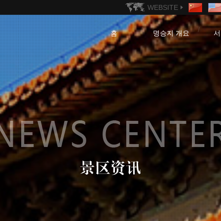
WEBSITE
홈
명승지 개요
서