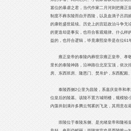
篡位的暴虐之君，当代作家二月河则把雍正皇
制度不葬东陵而自开西陵，以及血滴子吕四
的康乾盛世延续。历史上的宫廷政治斗争无
的更迭却是事实，也符合客观规律。什么样
益的，也符合逻辑，毕竟康熙皇帝是在位61
雍正皇帝的泰陵内葬世宗雍正皇帝、孝敬
里长的泰陵神路，沿神路往北至宝顶，依次
房、东西班房、隆恩门、焚帛炉，东西配殿
泰陵西侧2公里为昌陵，系嘉庆皇帝和
位皇后的陵墓。该陵不置方城明楼，规模较
内藻井刻满许多腾云驾雾的飞龙，其用意在
崇陵位于泰陵东侧、是光绪皇帝和隆裕皇
良好，色彩仍鲜丽；崇陵地宫也是西陵唯一对